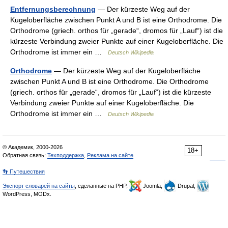
Entfernungsberechnung
— Der kürzeste Weg auf der
Kugeloberfläche zwischen Punkt A und B ist eine Orthodrome. Die
Orthodrome (griech. orthos für „gerade“, dromos für „Lauf“) ist die
kürzeste Verbindung zweier Punkte auf einer Kugeloberfläche. Die
Orthodrome ist immer ein …
Deutsch Wikipedia
Orthodrome
— Der kürzeste Weg auf der Kugeloberfläche
zwischen Punkt A und B ist eine Orthodrome. Die Orthodrome
(griech. orthos für „gerade“, dromos für „Lauf“) ist die kürzeste
Verbindung zweier Punkte auf einer Kugeloberfläche. Die
Orthodrome ist immer ein …
Deutsch Wikipedia
© Академик, 2000-2026
18+
Обратная связь:
Техподдержка
,
Реклама на сайте
👣 Путешествия
Экспорт словарей на сайты
, сделанные на PHP,
Joomla,
Drupal,
WordPress, MODx.